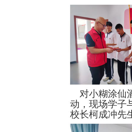
对小糊涂仙
动，现场学子
校长柯成冲先