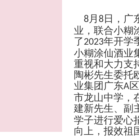
月
日，广
8
8
业，联合小糊
了
年开学
2023
小糊涂仙酒业
重视和大力支
陶彬先生委托
业集团广东
A
市龙山中学，
建新先生、副
学子进行爱心
向上，报效祖