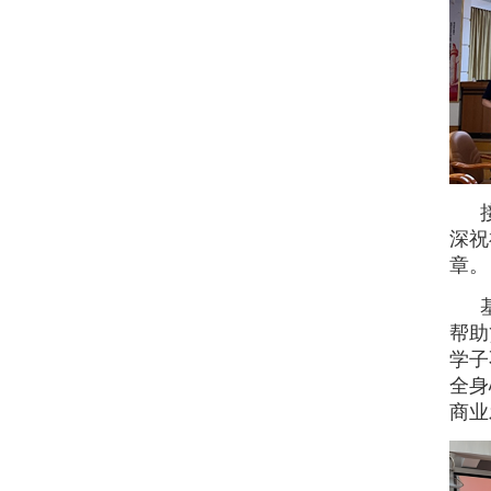
深祝
章。
帮助
学子
全身
商业