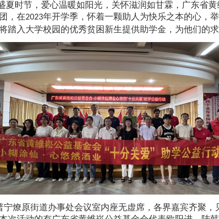
盛夏时节，爱心温暖如阳光，关怀滋润如甘霖，广东省黄
团，在
年开学季，怀着一颗助人为快乐之本的心，举
2023
将踏入大学校园的优秀贫困新生提供助学金，为他们的求
普宁燎原街道办事处会议室内座无虚席，各界嘉宾齐聚，