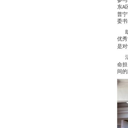
参与
东
A
普宁
委书
优秀
是对
命担
间的