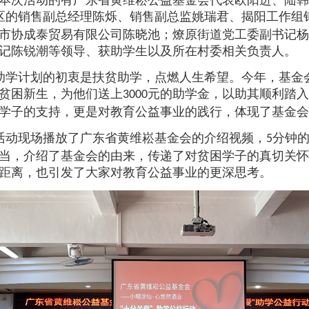
本次活动的有广东省黄维崧公益基金会代表欧阳进、陆韩
区的销售副总经理陈烁、销售副总监姚瑞君、揭阳工作组
市协成泰贸易有限公司陈晓池；燎原街道党工委副书记杨
记陈锐潮等领导、获助学生以及所在村委相关负责人。
助学计划的初衷是扶贫助学，点燃人生希望。今年，基金
贫困新生，为他们送上
元的助学金，以助其顺利踏入
3000
学子的支持，更是对教育公益事业的践行，体现了基金会
活动现场播放了广东省黄维崧基金会的介绍视频，
分钟
5
当，介绍了基金会的由来，传递了对贫困学子的真切关怀
距离，也引发了大家对教育公益事业的更深思考。