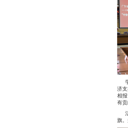
济支
相报
有贡
旗。