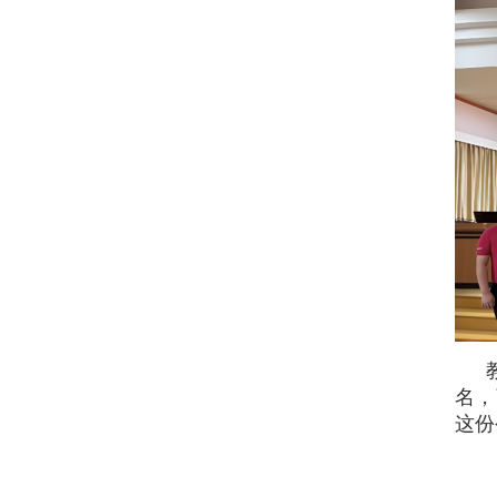
名，
这份